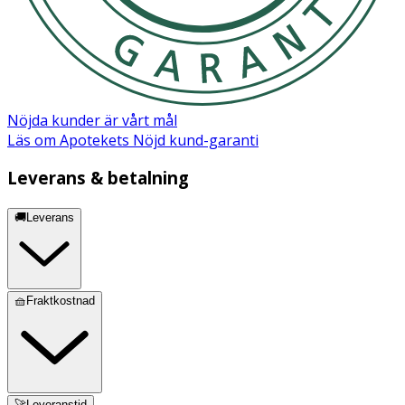
Caprylyl/Capryl Glucoside, Coco-Glucoside, Glyceryl
Oleate, Sodium Benzoate, Tocopheryl Acetate, Fragrance
(Parfum).
Nöjda kunder är vårt mål
Läs om Apotekets Nöjd kund-garanti
Leverans & betalning
🚚Leverans
🧺Fraktkostnad
🚀Leveranstid