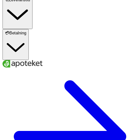
💳Betalning