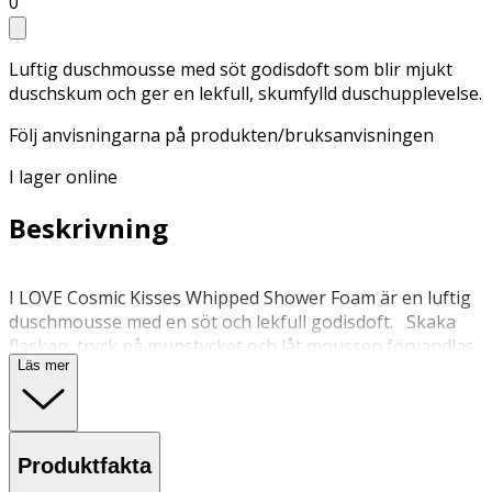
0
Luftig duschmousse med söt godisdoft som blir mjukt
duschskum och ger en lekfull, skumfylld duschupplevelse.
Följ anvisningarna på produkten/bruksanvisningen
I lager online
Beskrivning
I LOVE Cosmic Kisses Whipped Shower Foam är en luftig
duschmousse med en söt och lekfull godisdoft. Skaka
flaskan, tryck på munstycket och låt moussen förvandlas
Läs mer
till ett mjukt och fylligt duschskum som gör
duschstunden extra rolig. Den vispade formulan
appliceras enkelt på fuktig hud och ger ett härligt skum
för en skumfylld, sensorisk duschupplevelse.
Produktfakta
Användning: Skaka väl före användning. Spraya i handen,
massera upp till skum på kroppen och skölj av. Varning: