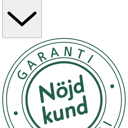
Endast för utvärtes bruk. Extremt brandfarlig behållare.
Kan spricka vid upphettning. Kan irritera vid
ögonkontakt. Andas inte in spray. Förvaras utom räckhåll
för barn samt skyddas från värme, heta ytor, gnistor,
öppen låga och solljus. Utsätt inte för temperaturer över
50 °C. Stick inte hål på eller bränn behållaren, inte ens
efter användning.
Används bäst upp och ner. Skaka ordentligt före
användning. Spraya direkt i handen och löddra över
kroppen, skölj av.
Förvaras torrt
OK för gravida och ammande:
Ja
Ingredienser:
Aqua ((Water) EAU), Sodium Lauroly Sarcosinate, Butane,
Isobutane, Propane, Cocamidopropyl Betaine,