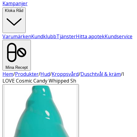
Kampanjer
Kloka Råd
Varumärken
Kundklubb
Tjänster
Hitta apotek
Kundservice
Mina Recept
Hem
/
Produkter
/
Hud
/
Kroppsvård
/
Duschtvål & kräm
/
I
LOVE Cosmic Candy Whipped Sh