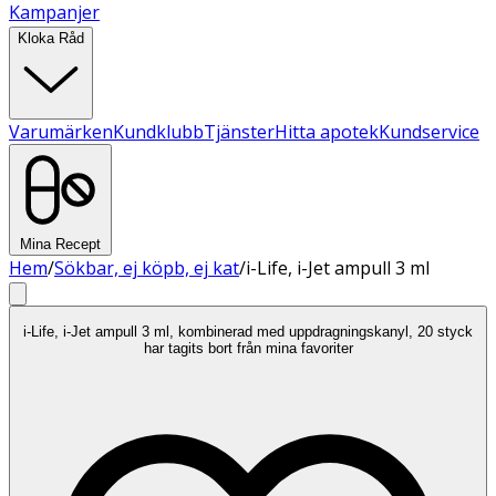
Kampanjer
Kloka Råd
Varumärken
Kundklubb
Tjänster
Hitta apotek
Kundservice
Mina Recept
Hem
/
Sökbar, ej köpb, ej kat
/
i-Life, i-Jet ampull 3 ml
i-Life, i-Jet ampull 3 ml, kombinerad med uppdragningskanyl, 20 styck
har tagits bort från mina favoriter