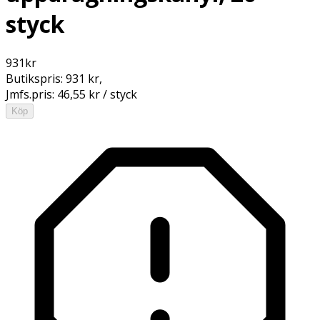
styck
931
kr
Butikspris:
931 kr
,
Jmfs.pris:
46,55 kr / styck
Köp