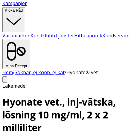
Kampanjer
Kloka Råd
Varumärken
Kundklubb
Tjänster
Hitta apotek
Kundservice
Mina Recept
Hem
/
Sökbar, ej köpb, ej kat
/
Hyonate® vet.
Läkemedel
Hyonate vet., inj-vätska,
lösning 10 mg/ml, 2 x 2
milliliter