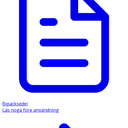
Bipacksedel
Läs noga före användning