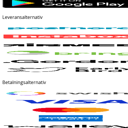
Leveransalternativ
Betalningsalternativ