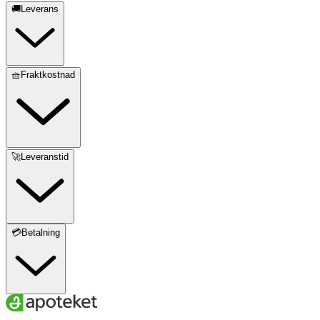
🚚Leverans
🧺Fraktkostnad
🚀Leveranstid
💳Betalning