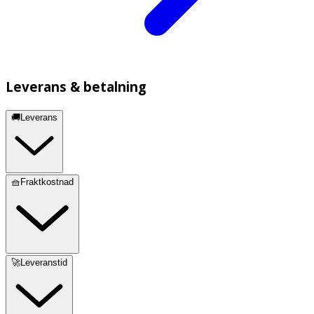
Leverans & betalning
🚚Leverans
🧺Fraktkostnad
🚀Leveranstid