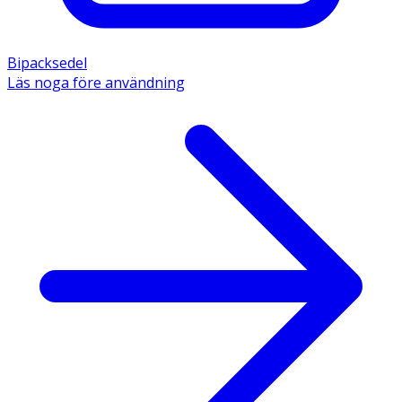
Bipacksedel
Läs noga före användning