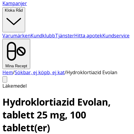
Kampanjer
Kloka Råd
Varumärken
Kundklubb
Tjänster
Hitta apotek
Kundservice
Mina Recept
Hem
/
Sökbar, ej köpb, ej kat
/
Hydroklortiazid Evolan
Läkemedel
Hydroklortiazid Evolan,
tablett 25 mg, 100
tablett(er)