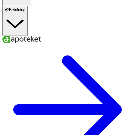
💳Betalning