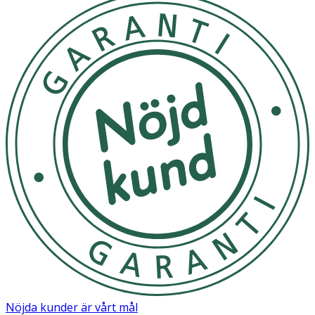
Nöjda kunder är vårt mål