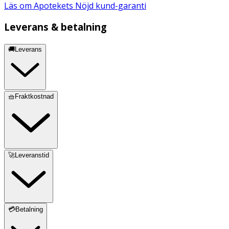
Läs om Apotekets Nöjd kund-garanti
Leverans & betalning
🚚Leverans
🧺Fraktkostnad
🚀Leveranstid
💳Betalning