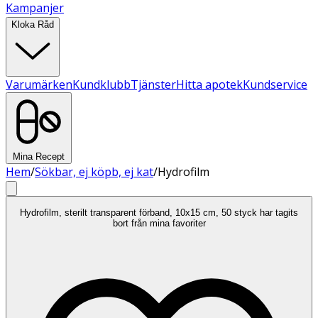
Kampanjer
Kloka Råd
Varumärken
Kundklubb
Tjänster
Hitta apotek
Kundservice
Mina Recept
Hem
/
Sökbar, ej köpb, ej kat
/
Hydrofilm
Hydrofilm, sterilt transparent förband, 10x15 cm, 50 styck har tagits
bort från mina favoriter