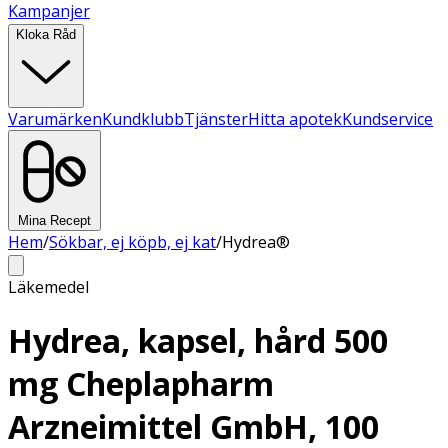
Kampanjer
Kloka Råd
Varumärken
Kundklubb
Tjänster
Hitta apotek
Kundservice
Mina Recept
Hem
/
Sökbar, ej köpb, ej kat
/
Hydrea®
Läkemedel
Hydrea, kapsel, hård 500
mg Cheplapharm
Arzneimittel GmbH, 100