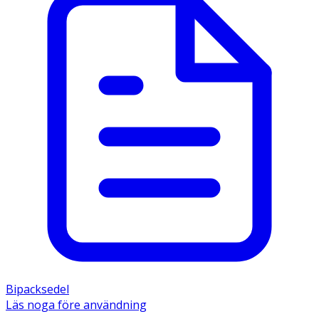
Bipacksedel
Läs noga före användning