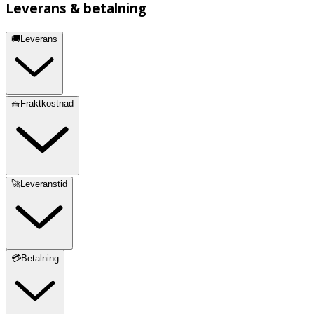
Leverans & betalning
🚚Leverans
🧺Fraktkostnad
🚀Leveranstid
💳Betalning