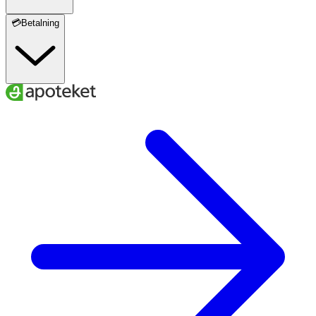
💳Betalning