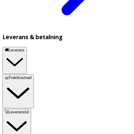
Leverans & betalning
🚚Leverans
🧺Fraktkostnad
🚀Leveranstid