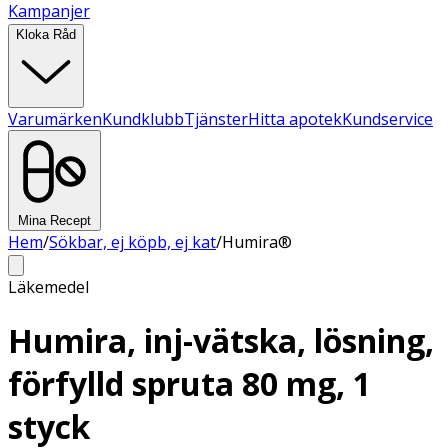
Kampanjer
Kloka Råd
Varumärken
Kundklubb
Tjänster
Hitta apotek
Kundservice
Mina Recept
Hem
/
Sökbar, ej köpb, ej kat
/
Humira®
Läkemedel
Humira, inj-vätska, lösning,
förfylld spruta 80 mg, 1
styck