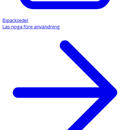
Bipacksedel
Läs noga före användning