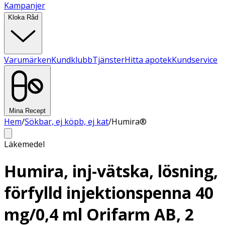
Kampanjer
Kloka Råd
Varumärken
Kundklubb
Tjänster
Hitta apotek
Kundservice
Mina Recept
Hem
/
Sökbar, ej köpb, ej kat
/
Humira®
Läkemedel
Humira, inj-vätska, lösning,
förfylld injektionspenna 40
mg/0,4 ml Orifarm AB, 2