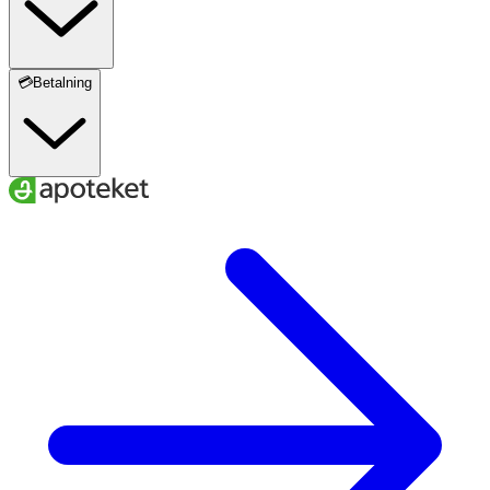
💳Betalning