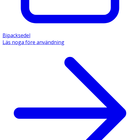
Bipacksedel
Läs noga före användning