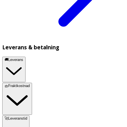
Leverans & betalning
🚚Leverans
🧺Fraktkostnad
🚀Leveranstid