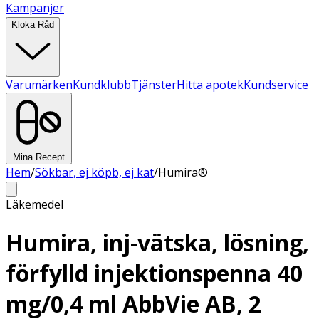
Kampanjer
Kloka Råd
Varumärken
Kundklubb
Tjänster
Hitta apotek
Kundservice
Mina Recept
Hem
/
Sökbar, ej köpb, ej kat
/
Humira®
Läkemedel
Humira, inj-vätska, lösning,
förfylld injektionspenna 40
mg/0,4 ml AbbVie AB, 2