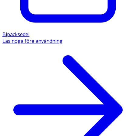
Bipacksedel
Läs noga före användning