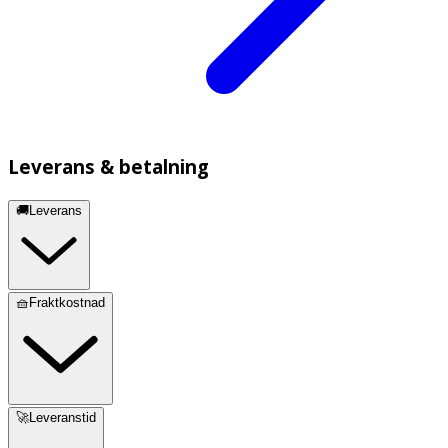
Leverans & betalning
🚚Leverans
🧺Fraktkostnad
🚀Leveranstid