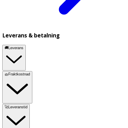
Leverans & betalning
🚚Leverans
🧺Fraktkostnad
🚀Leveranstid