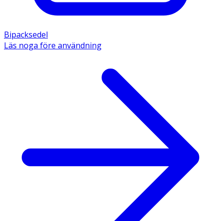
Bipacksedel
Läs noga före användning