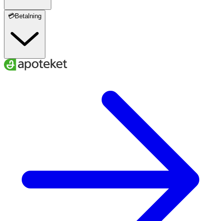
💳Betalning