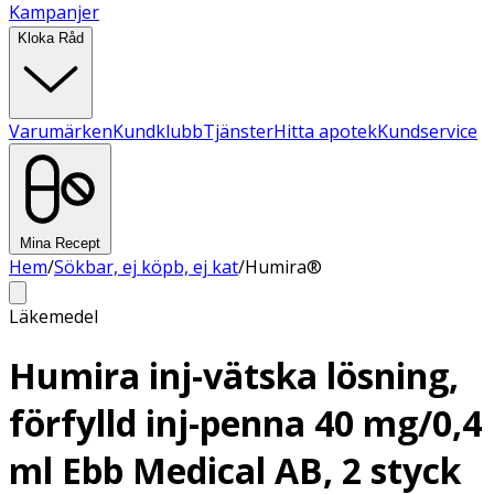
Kampanjer
Kloka Råd
Varumärken
Kundklubb
Tjänster
Hitta apotek
Kundservice
Mina Recept
Hem
/
Sökbar, ej köpb, ej kat
/
Humira®
Läkemedel
Humira inj-vätska lösning,
förfylld inj-penna 40 mg/0,4
ml Ebb Medical AB, 2 styck