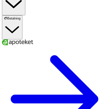
💳Betalning