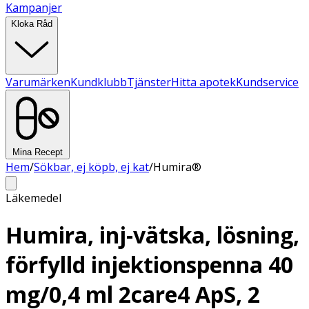
Kampanjer
Kloka Råd
Varumärken
Kundklubb
Tjänster
Hitta apotek
Kundservice
Mina Recept
Hem
/
Sökbar, ej köpb, ej kat
/
Humira®
Läkemedel
Humira, inj-vätska, lösning,
förfylld injektionspenna 40
mg/0,4 ml 2care4 ApS, 2