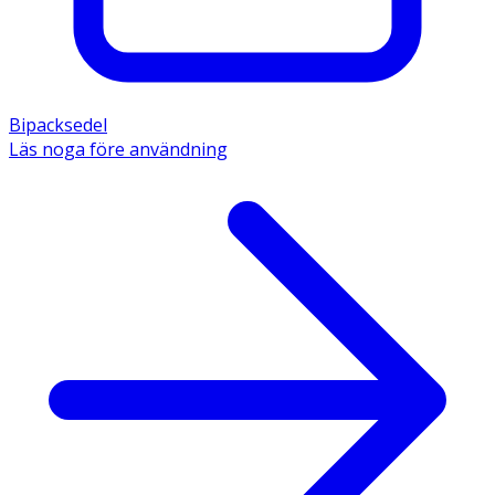
Bipacksedel
Läs noga före användning