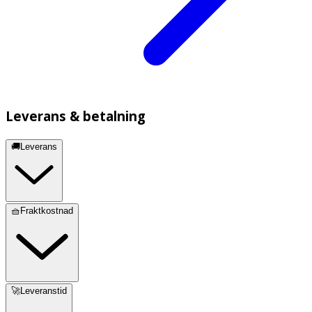
Leverans & betalning
🚚Leverans
🧺Fraktkostnad
🚀Leveranstid