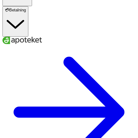
💳Betalning