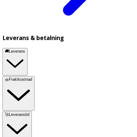
Leverans & betalning
🚚Leverans
🧺Fraktkostnad
🚀Leveranstid