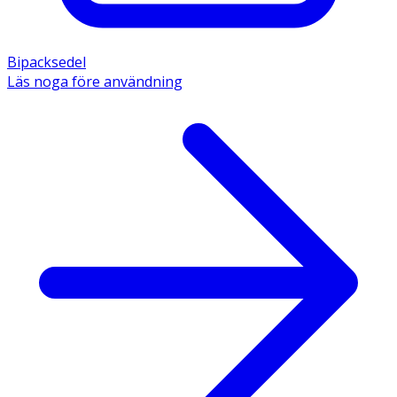
Bipacksedel
Läs noga före användning