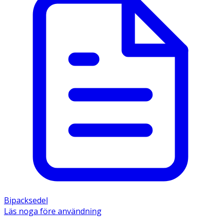
Bipacksedel
Läs noga före användning