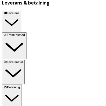
Leverans & betalning
🚚Leverans
🧺Fraktkostnad
🚀Leveranstid
💳Betalning