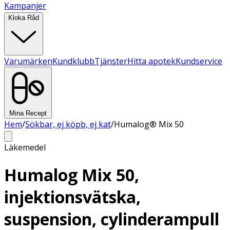
Kampanjer
Kloka Råd
Varumärken
Kundklubb
Tjänster
Hitta apotek
Kundservice
Mina Recept
Hem
/
Sökbar, ej köpb, ej kat
/
Humalog® Mix 50
Läkemedel
Humalog Mix 50,
injektionsvätska,
suspension, cylinderampull