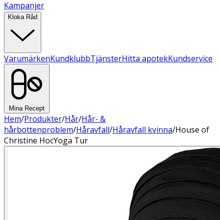
Kampanjer
Kloka Råd
Varumärken
Kundklubb
Tjänster
Hitta apotek
Kundservice
Mina Recept
Hem
/
Produkter
/
Hår
/
Hår- &
hårbottenproblem
/
Håravfall
/
Håravfall kvinna
/
House of
Christine HocYoga Tur