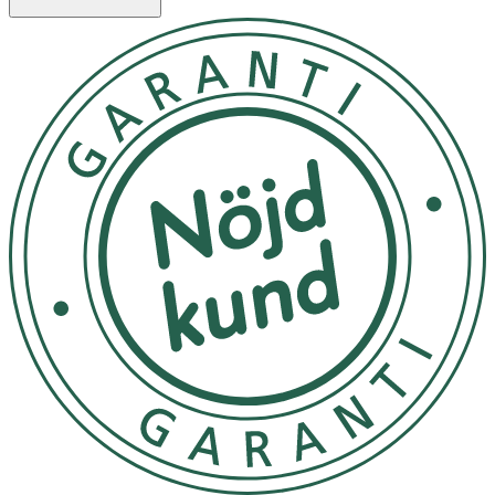
mjukaste Caretech® Bamboo-viscose-material. Förutom
att det är ett bekvämt och stretchigt – så är även bambu
känt för att andas och vara fuktabsorberande. Fördelar
med HocYoga Turban: • Turban tillverkad av Caretech®
Bamboo. • Lätt material
Se isydd etikett
Rumstempererat
OK för gravida och ammande:
Ja