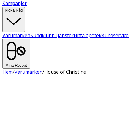
Kampanjer
Kloka Råd
Varumärken
Kundklubb
Tjänster
Hitta apotek
Kundservice
Mina Recept
Hem
/
Varumärken
/
House of Christine