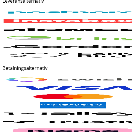
Leveransalternativ
Betalningsalternativ