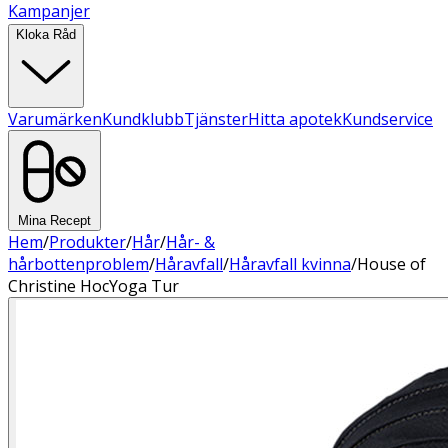
Kampanjer
Kloka Råd
Varumärken
Kundklubb
Tjänster
Hitta apotek
Kundservice
Mina Recept
Hem
/
Produkter
/
Hår
/
Hår- &
hårbottenproblem
/
Håravfall
/
Håravfall kvinna
/
House of
Christine HocYoga Tur