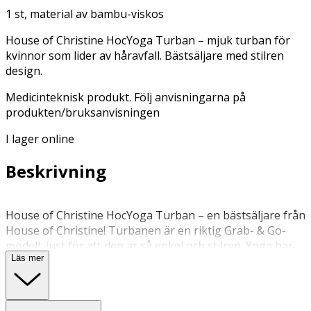
1 st, material av bambu-viskos
House of Christine HocYoga Turban – mjuk turban för
kvinnor som lider av håravfall. Bästsäljare med stilren
design.
Medicinteknisk produkt. Följ anvisningarna på
produkten/bruksanvisningen
I lager online
Beskrivning
House of Christine HocYoga Turban – en bästsäljare från
House of Christine! Turbanen är en riktig Grab- & Go-
modell, just för att den är så enkel och stilren. Yoga har
Läs mer
en bra och bekväm passform, som sitter fint på hjässan
och passar perfekt både till vardag, fest och fritid.
Material i mjukt Caretech® Bamboo (bambu-viskos).,Om
du letar efter en enkel och snygg vardagsturban, så är