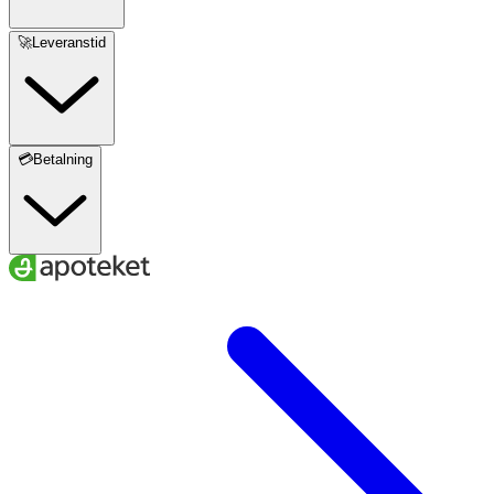
🚀Leveranstid
💳Betalning