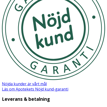
Se isydd label
Rumstempererat
OK för gravida och ammande:
Ja
Nöjda kunder är vårt mål
Läs om Apotekets Nöjd kund-garanti
Leverans & betalning