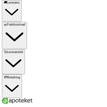
🚚Leverans
🧺Fraktkostnad
🚀Leveranstid
💳Betalning