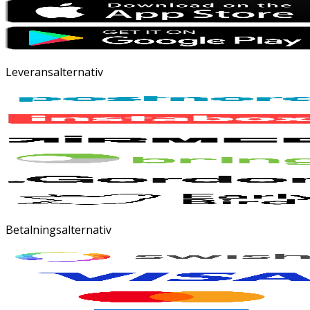
Leveransalternativ
Betalningsalternativ