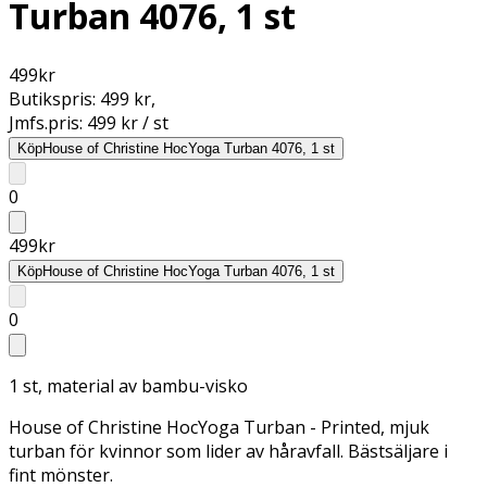
Turban 4076, 1 st
499
kr
Butikspris:
499 kr
,
Jmfs.pris:
499 kr / st
Köp
House of Christine HocYoga Turban 4076, 1 st
0
499
kr
Köp
House of Christine HocYoga Turban 4076, 1 st
0
1 st, material av bambu-visko
House of Christine HocYoga Turban - Printed, mjuk
turban för kvinnor som lider av håravfall. Bästsäljare i
fint mönster.