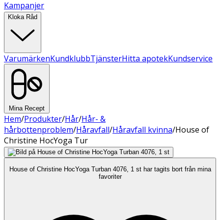
Kampanjer
Kloka Råd
Varumärken
Kundklubb
Tjänster
Hitta apotek
Kundservice
Mina Recept
Hem
/
Produkter
/
Hår
/
Hår- &
hårbottenproblem
/
Håravfall
/
Håravfall kvinna
/
House of
Christine HocYoga Tur
House of Christine HocYoga Turban 4076, 1 st har tagits bort från mina
favoriter