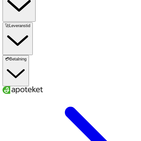
🚀Leveranstid
💳Betalning