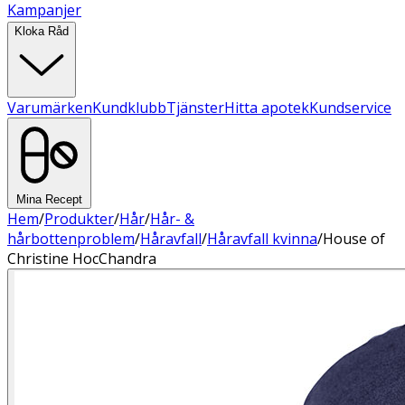
Kampanjer
Kloka Råd
Varumärken
Kundklubb
Tjänster
Hitta apotek
Kundservice
Mina Recept
Hem
/
Produkter
/
Hår
/
Hår- &
hårbottenproblem
/
Håravfall
/
Håravfall kvinna
/
House of
Christine HocChandra