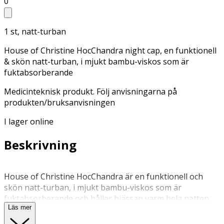
0
1 st, natt-turban
House of Christine HocChandra night cap, en funktionell
& skön natt-turban, i mjukt bambu-viskos som är
fuktabsorberande
Medicinteknisk produkt. Följ anvisningarna på
produkten/bruksanvisningen
I lager online
Beskrivning
House of Christine HocChandra är en funktionell och
skön natt-turban, i mjukt bambu-viskos som är
fuktabsorberande och håller hjässan varm hela natten.
Läs mer
Ett måste till en god natts sömn!,HocChandra Night Cap
ger perfekt skydd och komfort under natten. Tack vare