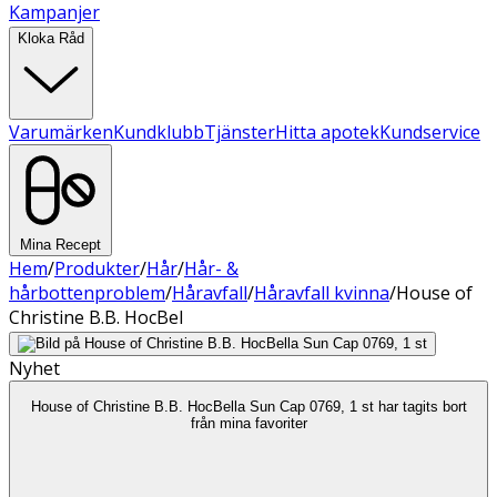
Kampanjer
Kloka Råd
Varumärken
Kundklubb
Tjänster
Hitta apotek
Kundservice
Mina Recept
Hem
/
Produkter
/
Hår
/
Hår- &
hårbottenproblem
/
Håravfall
/
Håravfall kvinna
/
House of
Christine B.B. HocBel
Nyhet
House of Christine B.B. HocBella Sun Cap 0769, 1 st har tagits bort
från mina favoriter