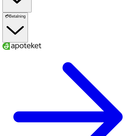
💳Betalning