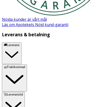
Nöjda kunder är vårt mål
Läs om Apotekets Nöjd kund-garanti
Leverans & betalning
🚚Leverans
🧺Fraktkostnad
🚀Leveranstid