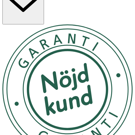
teknologi. Den fantastiska 37.5®-tekniken som används i
B.B. HocBella innebär att materialet har en balanserande
effekt för att bibehålla en bastemperatur på 37.5 grader,
genom att hålla hjässan varm när det är kallt och sval när
det blir varmt. Materialet är dessutom mjukt och skönt
att bära. Fördelar med B.B. HocBella Sun Cap: • Bred
skärm som skyddar ögonen och den känsliga huden i
ansiktet. • Ger ett UPF +50 solskyd
Se isydd label
Rumstempererat
OK för gravida och ammande:
Ja