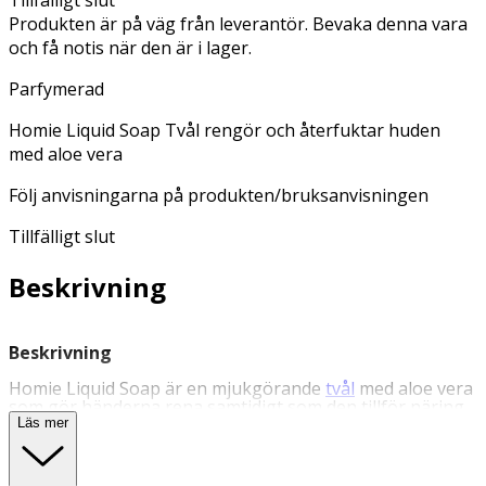
Produkten är på väg från leverantör. Bevaka denna vara
och få notis när den är i lager.
Parfymerad
Homie Liquid Soap Tvål rengör och återfuktar huden
med aloe vera
Följ anvisningarna på produkten/bruksanvisningen
Tillfälligt slut
Beskrivning
Beskrivning
Homie Liquid Soap är en mjukgörande
tvål
med aloe vera
som gör händerna rena samtidigt som den tillför näring
till huden. Tvålen innehåller 30% aloe vera som hjälper till
Läs mer
att skydda och återfukta huden. Tvålen har en doft av
apelsinblom, kokos & vanilj. Följ anvisningarna på
produkten/bruksanvisningen.