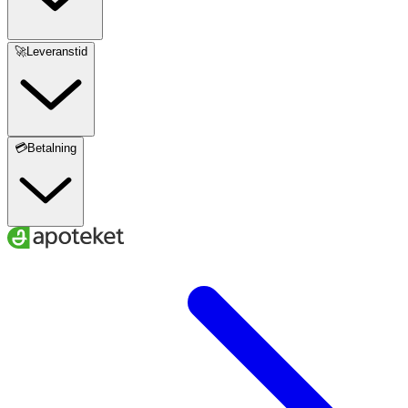
🚀Leveranstid
💳Betalning