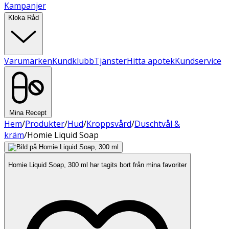
Kampanjer
Kloka Råd
Varumärken
Kundklubb
Tjänster
Hitta apotek
Kundservice
Mina Recept
Hem
/
Produkter
/
Hud
/
Kroppsvård
/
Duschtvål &
kräm
/
Homie Liquid Soap
Homie Liquid Soap, 300 ml har tagits bort från mina favoriter