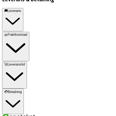
🚚Leverans
🧺Fraktkostnad
🚀Leveranstid
💳Betalning