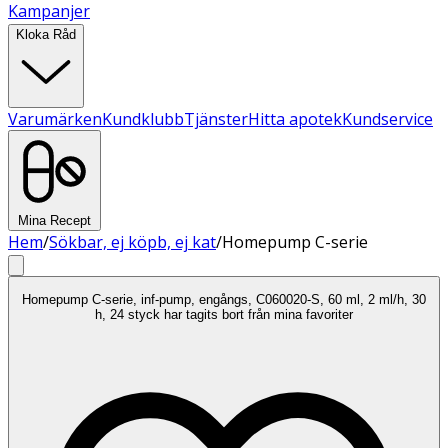
Kampanjer
Kloka Råd
Varumärken
Kundklubb
Tjänster
Hitta apotek
Kundservice
Mina Recept
Hem
/
Sökbar, ej köpb, ej kat
/
Homepump C-serie
Homepump C-serie, inf-pump, engångs, C060020-S, 60 ml, 2 ml/h, 30
h, 24 styck har tagits bort från mina favoriter