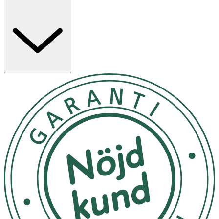
automatiskt återgår till senast använda inställning.
Levereras med ett tandborsthuvud och USB-C-
laddningskabel.
Egenskaper
· Inbyggd timer med 30-sekunders intervall
· Lägesminne för personlig borstinställning
· Mjuka borststrån för effektiv rengöring
· USB-C-laddning och utbytbart borsthuvud
Användning
· Ladda tandborsten före första användning.
· Blöt borsthuvudet och applicera tandkräm.
· Placera borsthuvudet mot tänderna innan du startar.
· Växla mellan lägen med strömknappen.