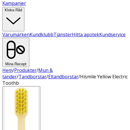
Kampanjer
Kloka Råd
Varumärken
Kundklubb
Tjänster
Hitta apotek
Kundservice
Mina Recept
Hem
/
Produkter
/
Mun &
tänder
/
Tandborstar
/
Eltandborstar
/
Hismile Yellow Electric
Toothb