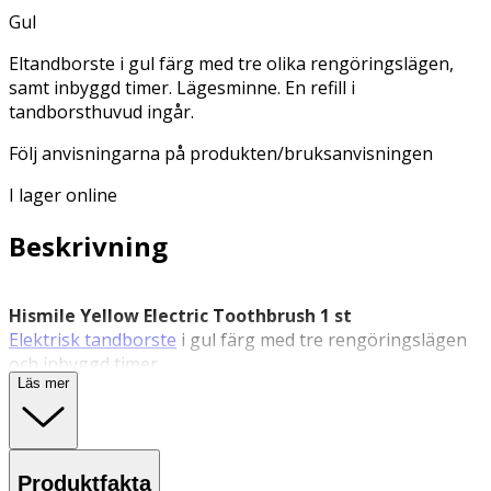
Gul
Eltandborste i gul färg med tre olika rengöringslägen,
samt inbyggd timer. Lägesminne. En refill i
tandborsthuvud ingår.
Följ anvisningarna på produkten/bruksanvisningen
I lager online
Beskrivning
Hismile Yellow Electric Toothbrush 1 st
Elektrisk tandborste
i gul färg med tre rengöringslägen
och inbyggd timer.
Läs mer
Hismile Yellow Electric Toothbrush är en
eltandborste
i
en härlig gul färg med tre olika rengöringslägen och
inbyggd tvåminuterstimer. Den är utrustad med mjuka,
avsmalnande borststrån och ett lägesminne som
Produktfakta