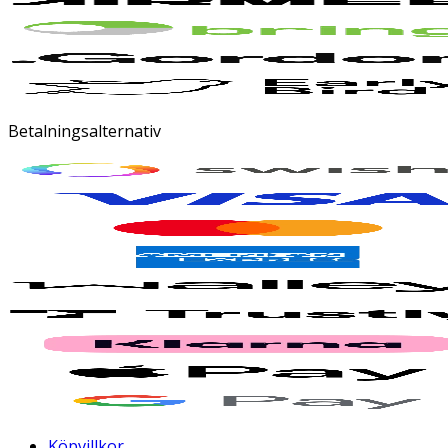
Betalningsalternativ
Köpvillkor