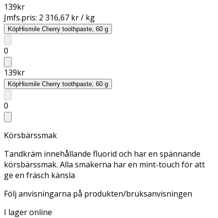
139
kr
Jmfs.pris:
2 316,67 kr / kg
Köp
Hismile Cherry toothpaste, 60 g
0
139
kr
Köp
Hismile Cherry toothpaste, 60 g
0
Körsbärssmak
Tandkräm innehållande fluorid och har en spännande
körsbärssmak. Alla smakerna har en mint-touch för att
ge en fräsch känsla
Följ anvisningarna på produkten/bruksanvisningen
I lager online