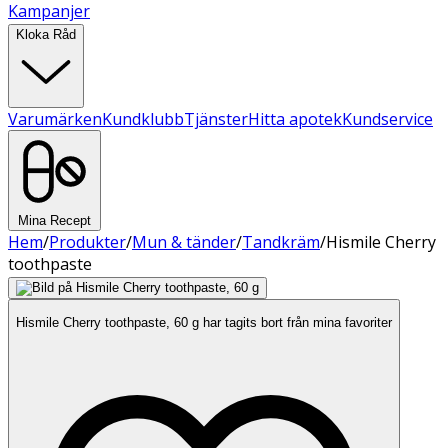
Kampanjer
Kloka Råd
Varumärken
Kundklubb
Tjänster
Hitta apotek
Kundservice
Mina Recept
Hem
/
Produkter
/
Mun & tänder
/
Tandkräm
/
Hismile Cherry
toothpaste
Hismile Cherry toothpaste, 60 g har tagits bort från mina favoriter