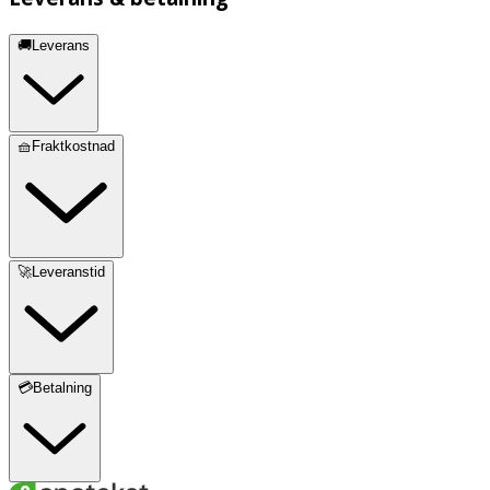
🚚Leverans
🧺Fraktkostnad
🚀Leveranstid
💳Betalning