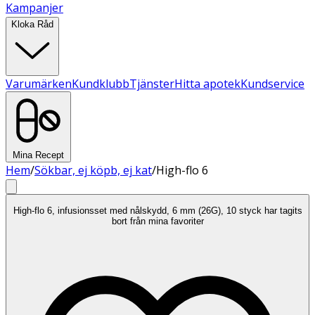
Kampanjer
Kloka Råd
Varumärken
Kundklubb
Tjänster
Hitta apotek
Kundservice
Mina Recept
Hem
/
Sökbar, ej köpb, ej kat
/
High-flo 6
High-flo 6, infusionsset med nålskydd, 6 mm (26G), 10 styck har tagits
bort från mina favoriter