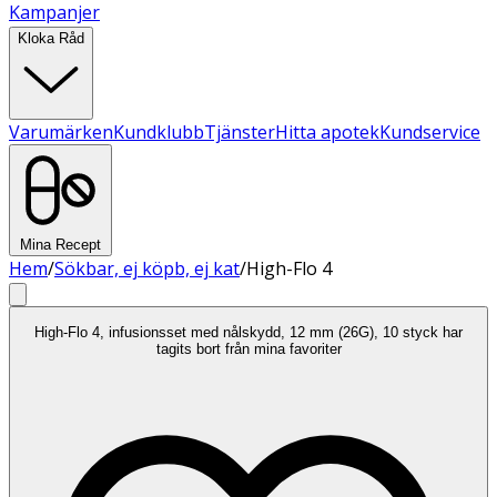
Kampanjer
Kloka Råd
Varumärken
Kundklubb
Tjänster
Hitta apotek
Kundservice
Mina Recept
Hem
/
Sökbar, ej köpb, ej kat
/
High-Flo 4
High-Flo 4, infusionsset med nålskydd, 12 mm (26G), 10 styck har
tagits bort från mina favoriter