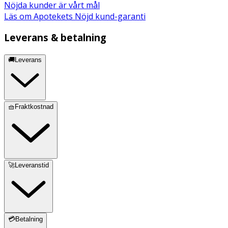
Nöjda kunder är vårt mål
Läs om Apotekets Nöjd kund-garanti
Leverans & betalning
🚚Leverans
🧺Fraktkostnad
🚀Leveranstid
💳Betalning