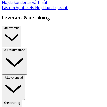
Nöjda kunder är vårt mål
Läs om Apotekets Nöjd kund-garanti
Leverans & betalning
🚚Leverans
🧺Fraktkostnad
🚀Leveranstid
💳Betalning