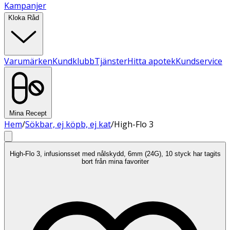
Kampanjer
Kloka Råd
Varumärken
Kundklubb
Tjänster
Hitta apotek
Kundservice
Mina Recept
Hem
/
Sökbar, ej köpb, ej kat
/
High-Flo 3
High-Flo 3, infusionsset med nålskydd, 6mm (24G), 10 styck har tagits
bort från mina favoriter