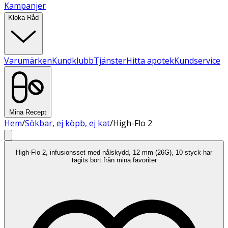
Kampanjer
Kloka Råd
Varumärken
Kundklubb
Tjänster
Hitta apotek
Kundservice
Mina Recept
Hem
/
Sökbar, ej köpb, ej kat
/
High-Flo 2
High-Flo 2, infusionsset med nålskydd, 12 mm (26G), 10 styck har
tagits bort från mina favoriter