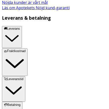
Nöjda kunder är vårt mål
Läs om Apotekets Nöjd kund-garanti
Leverans & betalning
🚚Leverans
🧺Fraktkostnad
🚀Leveranstid
💳Betalning