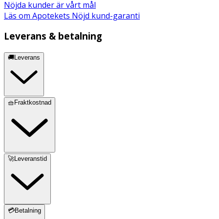
Nöjda kunder är vårt mål
Läs om Apotekets Nöjd kund-garanti
Leverans & betalning
🚚Leverans
🧺Fraktkostnad
🚀Leveranstid
💳Betalning