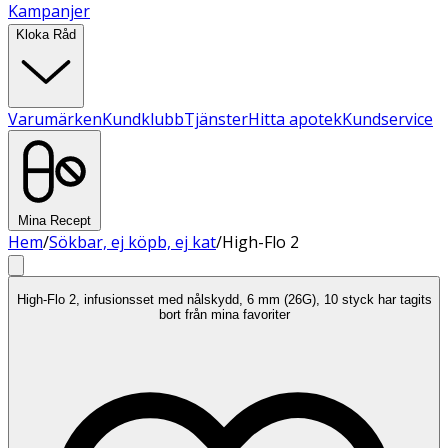
Kampanjer
Kloka Råd
Varumärken
Kundklubb
Tjänster
Hitta apotek
Kundservice
Mina Recept
Hem
/
Sökbar, ej köpb, ej kat
/
High-Flo 2
High-Flo 2, infusionsset med nålskydd, 6 mm (26G), 10 styck har tagits
bort från mina favoriter