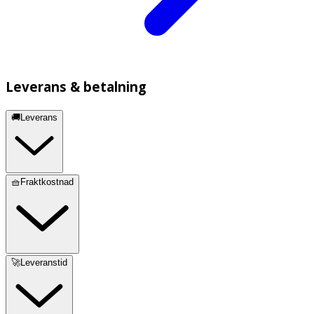
Leverans & betalning
🚚Leverans
🧺Fraktkostnad
🚀Leveranstid