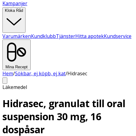
Kampanjer
Kloka Råd
Varumärken
Kundklubb
Tjänster
Hitta apotek
Kundservice
Mina Recept
Hem
/
Sökbar, ej köpb, ej kat
/
Hidrasec
Läkemedel
Hidrasec, granulat till oral
suspension 30 mg, 16
dospåsar