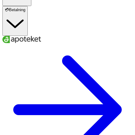
💳Betalning