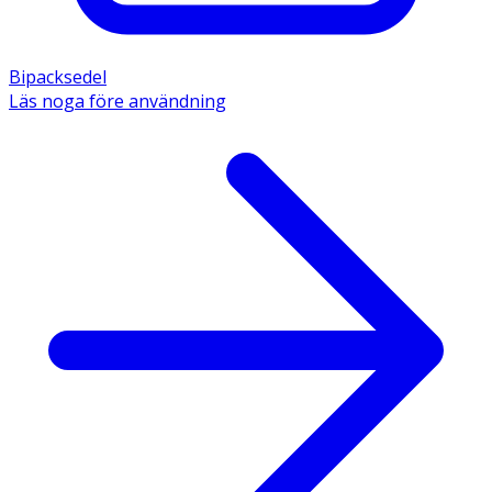
Bipacksedel
Läs noga före användning