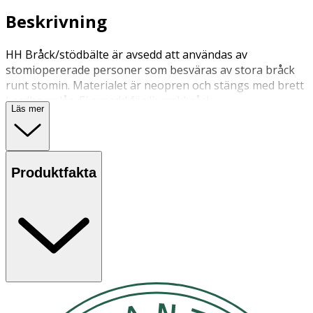
Beskrivning
HH Bråck/stödbälte är avsedd att användas av
stomiopererade personer som besväras av stora bråck
runt stomin. Materialet är neopren och stängs med brett
kardborrelås. Ej avsedd för ljumskbråck.
Läs mer
Produktfakta