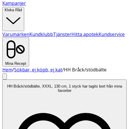
Kampanjer
Kloka Råd
Varumärken
Kundklubb
Tjänster
Hitta apotek
Kundservice
Mina Recept
Hem
/
Sökbar, ej köpb, ej kat
/
HH Bråck/stödbälte
HH Bråck/stödbälte, XXXL, 130 cm, 1 styck har tagits bort från mina
favoriter