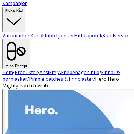
Kampanjer
Kloka Råd
Varumärken
Kundklubb
Tjänster
Hitta apotek
Kundservice
Mina Recept
Hem
/
Produkter
/
Ansikte
/
Aknebenägen hud
/
Finnar &
pormaskar
/
Pimple patches & finnplåster
/
Hero Hero
Mighty Patch Invisib