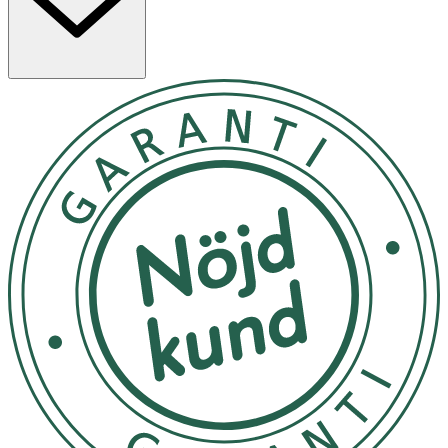
Produkten är fri från aktiva kemikalier, allergitestad och
passar alla hudtyper, även känslig hud.
Användning
· Rengör och torka huden runt finnen.
· Applicera ett plåster direkt på området.
· Låt sitta i 6–8 timmar eller tills plåstret blivit vitt.
· Avlägsna försiktigt.
Observera:
· Endast för utvärtes bruk.
· Använd inte på infekterade sår eller vid känd allergi
mot hydrokolloid.
· Avbryt användning vid irritation eller utslag.
· Använd inte om den sterila förpackningen är skadad.