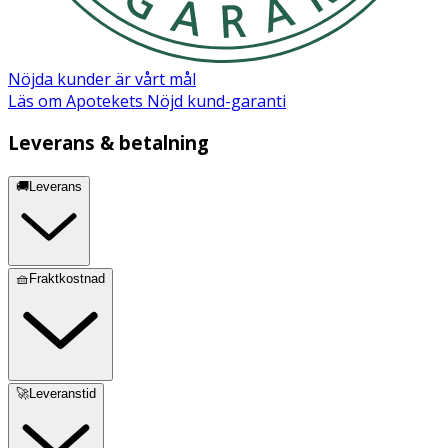
· Återanvänd inte plåstret.
Förvaring
Nöjda kunder är vårt mål
Läs om Apotekets Nöjd kund-garanti
Förvaras torrt i rumstemperatur, skyddat från värme.
Förvaras oåtkomligt för barn.
Leverans & betalning
Innehåll
🚚Leverans
Hydrocolloid.
🧺Fraktkostnad
🚀Leveranstid