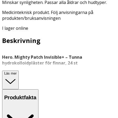
Minskar synligheten. Passar alla åldrar och hudtyper.
Medicinteknisk produkt. Följ anvisningarna på
produkten/bruksanvisningen
I lager online
Beskrivning
Hero. Mighty Patch Invisible+ – Tunna
hydrokolloidplåster för finnar, 24 st
Hero. Mighty Patch Invisible+ är tunna, diskreta plåster
Läs mer
för
punktbehandling av finnar
. Plåstren är tillverkade av
medicinsk hydrokolloid som absorberar överskottsvätska
och skyddar huden mot yttre påverkan. Den nästintill
osynliga designen gör dem lämpliga att använda under
Produktfakta
dagen, även i offentliga miljöer.
Plåstren fungerar som en mekanisk barriär och hjälper
till att minska synligheten av finnar inom 6–8 timmar.