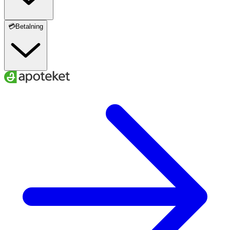
💳Betalning