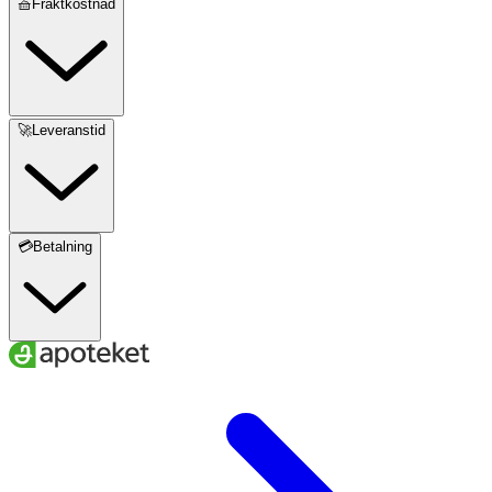
🧺Fraktkostnad
🚀Leveranstid
💳Betalning