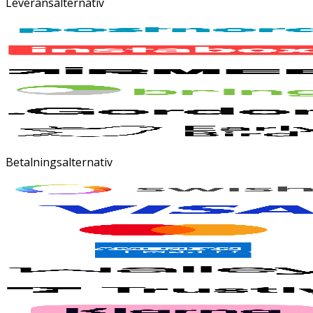
Leveransalternativ
Betalningsalternativ