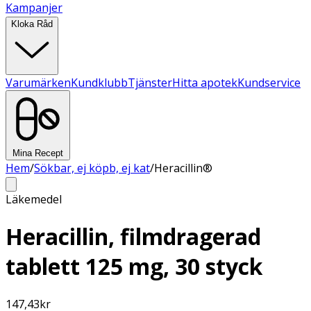
Kampanjer
Kloka Råd
Varumärken
Kundklubb
Tjänster
Hitta apotek
Kundservice
Mina Recept
Hem
/
Sökbar, ej köpb, ej kat
/
Heracillin®
Läkemedel
Heracillin, filmdragerad
tablett 125 mg, 30 styck
147,43
kr