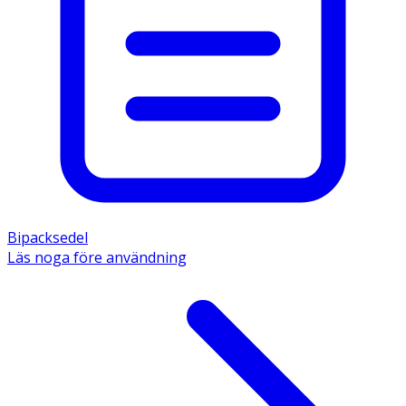
Bipacksedel
Läs noga före användning