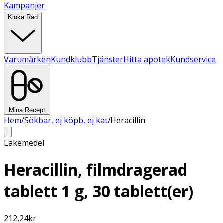
Kampanjer
Kloka Råd
Varumärken
Kundklubb
Tjänster
Hitta apotek
Kundservice
Mina Recept
Hem
/
Sökbar, ej köpb, ej kat
/
Heracillin
Läkemedel
Heracillin, filmdragerad
tablett 1 g, 30 tablett(er)
212,24
kr