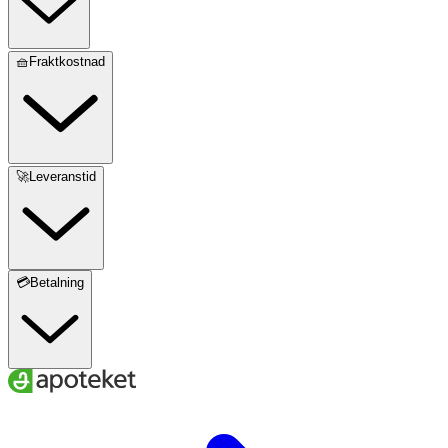
🧺Fraktkostnad
🚀Leveranstid
💳Betalning