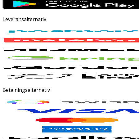
Leveransalternativ
Betalningsalternativ