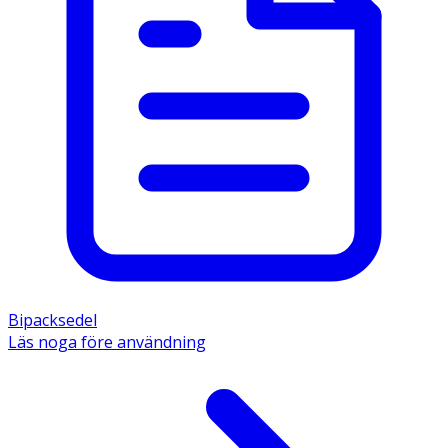
Bipacksedel
Läs noga före användning