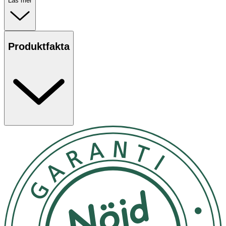
Läs mer
matas med flaska eller ges med sond.
Används på inrådan av läkare eller dietist.
Ingredienser
Produktfakta
Glukossirap, vegetabiliska oljor (medellånga triglycerider
(kokosolja och palmolja),
solrosolja, rapsolja), skummjölk (från komjölk),
galaktooligosackarider (från
komjölk), vassleprotein (från komjölk), L-valin, L-leucin,
fiskolja, fruktooligosackarider, L-isoleucin,
kalciumkarbonat, kaliumcitrat, kalciumfosfat,
kalciumklorid,
olja från Mortierella alpina, kolinklorid,
mangesiumvätefosfat, inositol, L-askorbinsyra,
D-α-tokoferylpolyetylenglykol 1000 succinat, natrium L-
askorbat, taurin, ferrosulfat,
natriumcitrat, zinksulfat, natriumklorid, retinylacetat,
nikotinamid, L-karnitin,
askorbylpalmitat, kalcium D-pantotenat,
tiaminhydroklorid, kopparsulfat, pyridoxinhydroklorid,