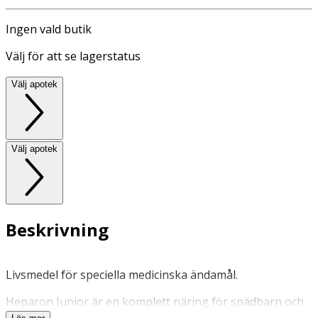
Ingen vald butik
Välj för att se lagerstatus
Välj apotek
Välj apotek
Beskrivning
Livsmedel för speciella medicinska ändamål.
Heparon Junior är en komplett näring för spädbarn och
mindre barn med akut eller kronisk leversjukdom. Kan