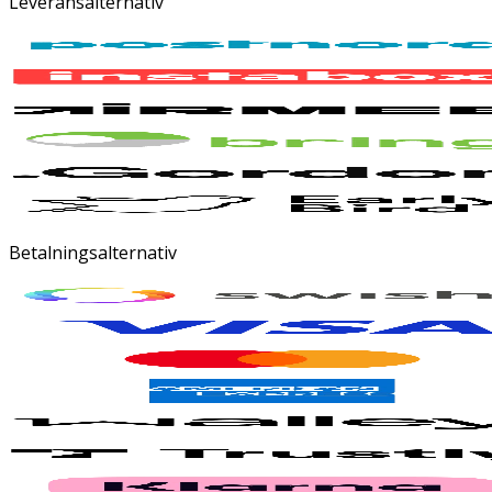
Leveransalternativ
Betalningsalternativ