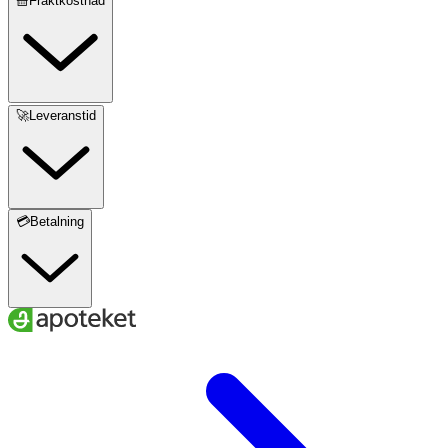
🧺Fraktkostnad
🚀Leveranstid
💳Betalning