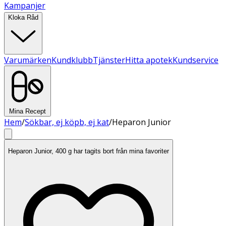
Kampanjer
Kloka Råd
Varumärken
Kundklubb
Tjänster
Hitta apotek
Kundservice
Mina Recept
Hem
/
Sökbar, ej köpb, ej kat
/
Heparon Junior
Heparon Junior, 400 g har tagits bort från mina favoriter