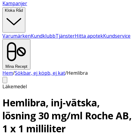
Kampanjer
Kloka Råd
Varumärken
Kundklubb
Tjänster
Hitta apotek
Kundservice
Mina Recept
Hem
/
Sökbar, ej köpb, ej kat
/
Hemlibra
Läkemedel
Hemlibra, inj-vätska,
lösning 30 mg/ml Roche AB,
1 x 1 milliliter