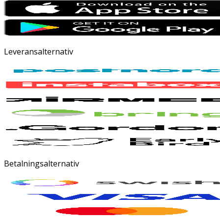
Leveransalternativ
Betalningsalternativ