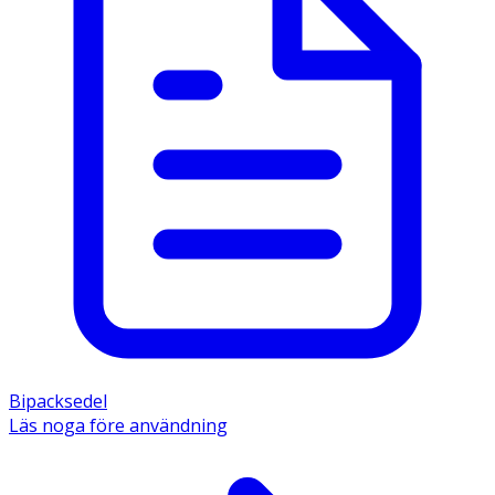
Bipacksedel
Läs noga före användning