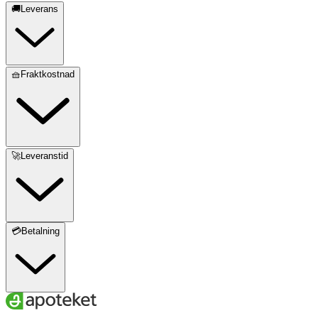
🚚Leverans
🧺Fraktkostnad
🚀Leveranstid
💳Betalning