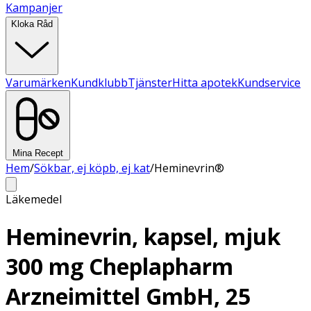
Kampanjer
Kloka Råd
Varumärken
Kundklubb
Tjänster
Hitta apotek
Kundservice
Mina Recept
Hem
/
Sökbar, ej köpb, ej kat
/
Heminevrin®
Läkemedel
Heminevrin, kapsel, mjuk
300 mg Cheplapharm
Arzneimittel GmbH, 25