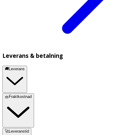
Leverans & betalning
🚚Leverans
🧺Fraktkostnad
🚀Leveranstid