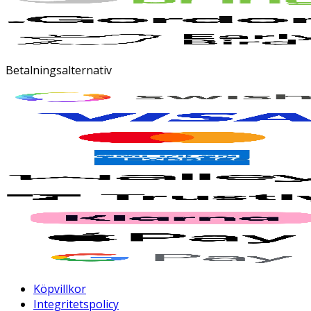
Betalningsalternativ
Köpvillkor
Integritetspolicy