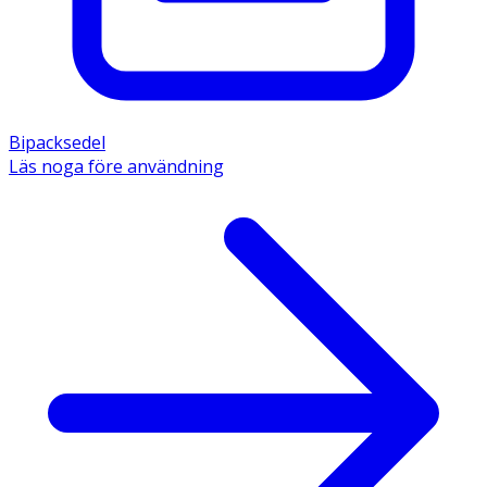
Bipacksedel
Läs noga före användning