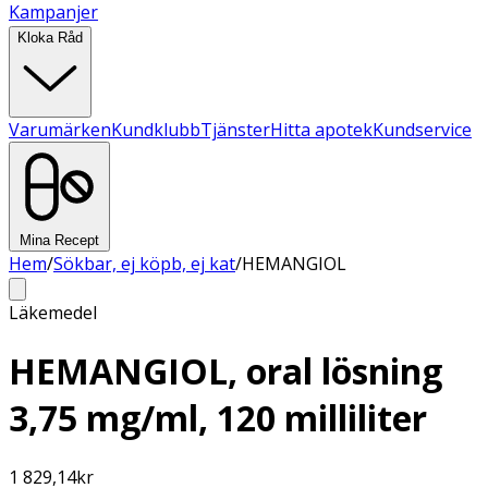
Kampanjer
Kloka Råd
Varumärken
Kundklubb
Tjänster
Hitta apotek
Kundservice
Mina Recept
Hem
/
Sökbar, ej köpb, ej kat
/
HEMANGIOL
Läkemedel
HEMANGIOL, oral lösning
3,75 mg/ml, 120 milliliter
1 829,14
kr