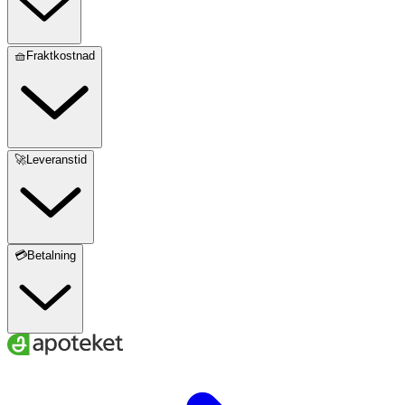
🧺Fraktkostnad
🚀Leveranstid
💳Betalning