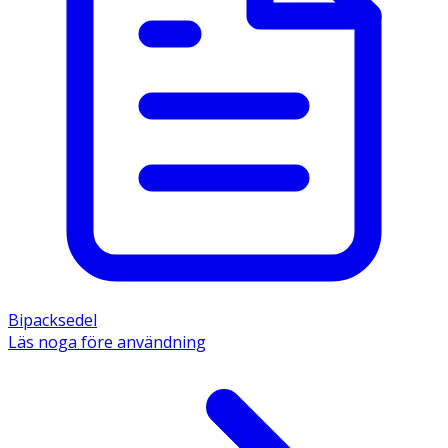
Bipacksedel
Läs noga före användning