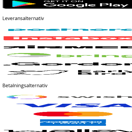
Leveransalternativ
Betalningsalternativ