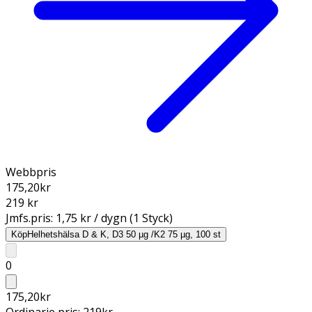
Webbpris
175,20
kr
219 kr
Jmfs.pris:
1,75 kr / dygn (1 Styck)
Köp
Helhetshälsa D & K, D3 50 µg /K2 75 µg, 100 st
0
175,20
kr
Ordinarie pris:
219
kr