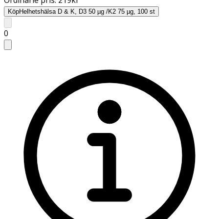
Köp
Helhetshälsa D & K, D3 50 µg /K2 75 µg, 100 st
0