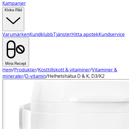
Kampanjer
Kloka Råd
Varumärken
Kundklubb
Tjänster
Hitta apotek
Kundservice
Mina Recept
Hem
/
Produkter
/
Kosttillskott & vitaminer
/
Vitaminer &
mineraler
/
D-vitamin
/
Helhetshälsa D & K, D3/K2