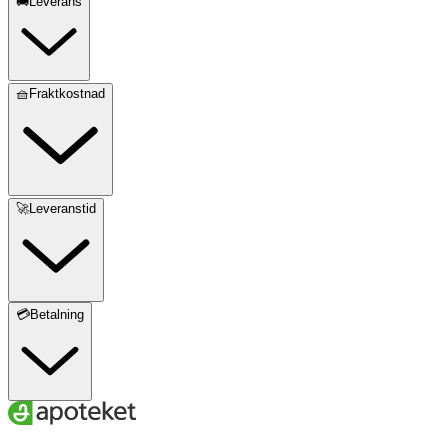
🚚Leverans
🧺Fraktkostnad
🚀Leveranstid
💳Betalning