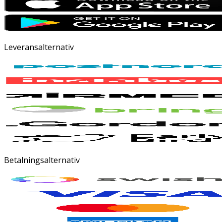
Leveransalternativ
Betalningsalternativ