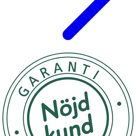
Innehåll
SOJAPROTEINISOLAT, ärtproteinisolat, smakförstärkare
(glycin), aromer, förtjockningsmedel (E 466),
sötningsmedel (sukralos, acesulfam k), vitamin B12
(methylcobalamin). Kan innehålla spår av ÄGG, HAVRE och
MJÖLK.