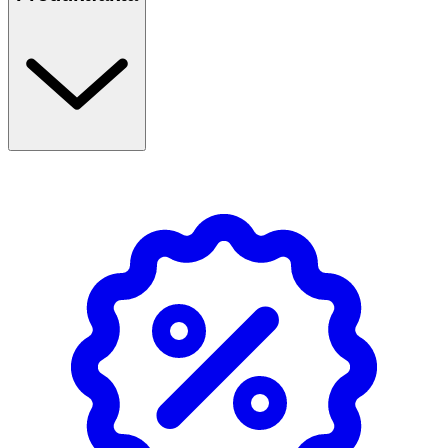
Heey! är berikat med vitamin B12, vilket rekommenderas
som tillskott för veganer och vegetarianer. Protein är en
viktig näringskälla som hjälper till att bibehålla och öka
muskelmassan.
Användning & Dosering
- Mixa 50 ml pulver med 400 ml vätska.
- Skaka och drick när du behöver extra energi eller som
återhämtning efter träning.
- Förvaras torrt och svalt
NÄRINGSDEKLARATION
100 G
Portion (30
Energi
1597 kJ/382 kcal
479 kJ/114 k
Fett
1,09 g
0,32 g