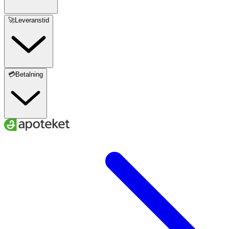
🚀Leveranstid
💳Betalning