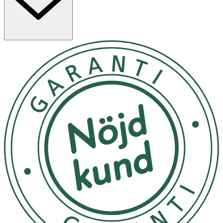
schampot. Skölj sedan noggrant med vatten. Skölj sedan
noggrant från allt lödder. Kan även blandas 1:10.
Förvaras i rumstempratur
OK för gravida och ammande: Ja
Ingredienser:Aqua, Decyl Glucoside, Cocamidopropyl
Betaine, Coco Gluco side, Argania spinosa kernel (Argan)
oil *, Glycerin (Veg)*, Xanthan gum, Aloe Barbadensis leaf
juice*, Caprylic / capric triglyceride*, Panthenol,
Tocopherol (Vitamin E), Helianthus annuus seed
(Sunflower) oil*, Mentha Spicata Herb Oil*, Lactic acid.
*Organic