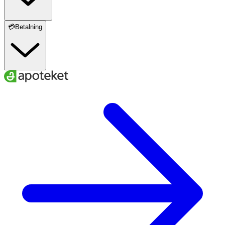
💳Betalning