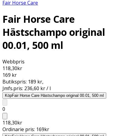
Fair Horse Care
Fair Horse Care
Hästschampo original
00.01, 500 ml
Webbpris
118,30
kr
169 kr
Butikspris:
189 kr
,
Jmfs.pris:
236,60 kr / l
Köp
Fair Horse Care Hästschampo original 00.01, 500 ml
0
118,30
kr
Ordinarie pris:
169
kr