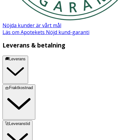
Nöjda kunder är vårt mål
Läs om Apotekets Nöjd kund-garanti
Leverans & betalning
🚚Leverans
🧺Fraktkostnad
🚀Leveranstid