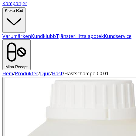
Kampanjer
Kloka Råd
Varumärken
Kundklubb
Tjänster
Hitta apotek
Kundservice
Mina Recept
Hem
/
Produkter
/
Djur
/
Häst
/
Hästschampo 00.01