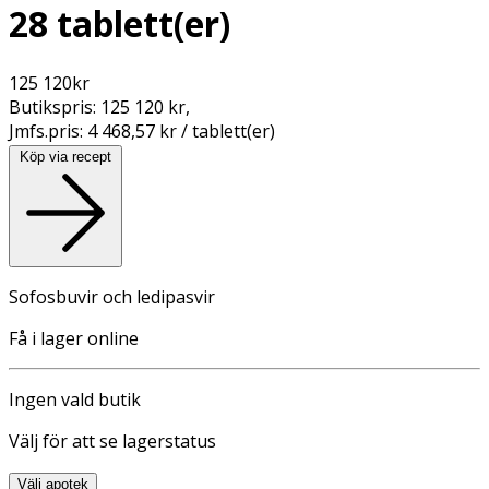
28 tablett(er)
125 120
kr
Butikspris:
125 120 kr
,
Jmfs.pris:
4 468,57 kr / tablett(er)
Köp via recept
Sofosbuvir och ledipasvir
Få i lager online
Ingen vald butik
Välj för att se lagerstatus
Välj apotek