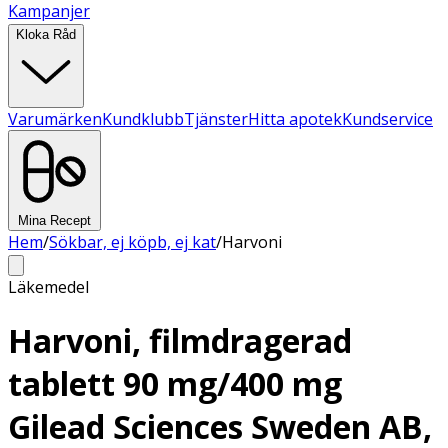
Kampanjer
Kloka Råd
Varumärken
Kundklubb
Tjänster
Hitta apotek
Kundservice
Mina Recept
Hem
/
Sökbar, ej köpb, ej kat
/
Harvoni
Läkemedel
Harvoni, filmdragerad
tablett 90 mg/400 mg
Gilead Sciences Sweden AB,