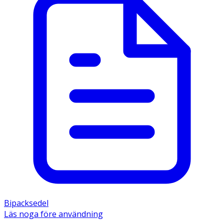
Bipacksedel
Läs noga före användning