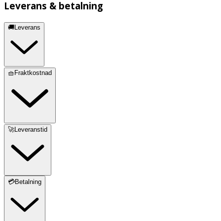
Leverans & betalning
🚚Leverans
🧺Fraktkostnad
🚀Leveranstid
💳Betalning