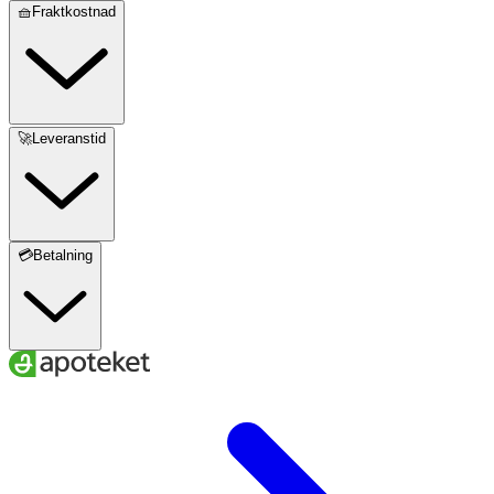
🧺Fraktkostnad
🚀Leveranstid
💳Betalning