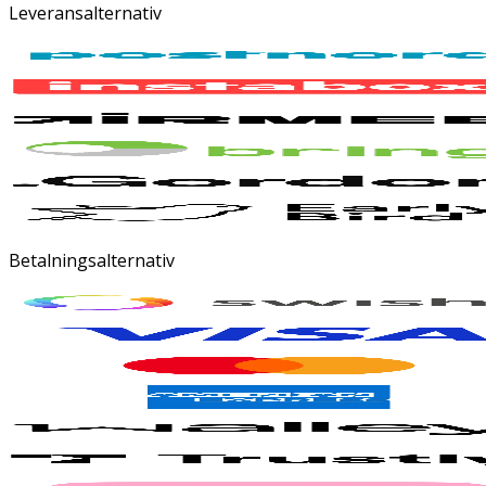
Leveransalternativ
Betalningsalternativ