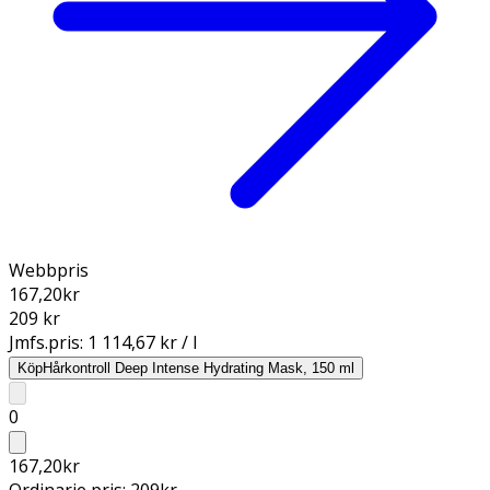
Webbpris
167,20
kr
209 kr
Jmfs.pris:
1 114,67 kr / l
Köp
Hårkontroll Deep Intense Hydrating Mask, 150 ml
0
167,20
kr
Ordinarie pris:
209
kr