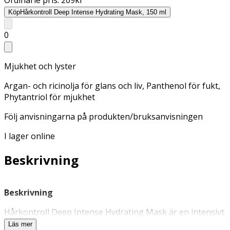
Köp
Hårkontroll Deep Intense Hydrating Mask, 150 ml
0
Mjukhet och lyster
Argan- och ricinolja för glans och liv, Panthenol för fukt,
Phytantriol för mjukhet
Följ anvisningarna på produkten/bruksanvisningen
I lager online
Beskrivning
Beskrivning
Hårkontroll Deep Intense Hydrating Mask är en intensivt
fuktgivande
hårinpackning
som ger mjukhet och lyster
Läs mer