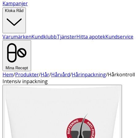
Kampanjer
Kloka Råd
Varumärken
Kundklubb
Tjänster
Hitta apotek
Kundservice
Mina Recept
Hem
/
Produkter
/
Hår
/
Hårvård
/
Hårinpackning
/
Hårkontroll
Intensiv inpackning