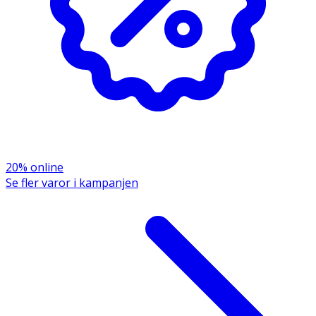
Parfum, Allantoin, Phytantriol, Ethylhexylglycerin, Citric
Acid, Limonene, Coumarin, Pantolactone.
20% online
Se fler varor i kampanjen