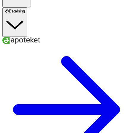
💳Betalning