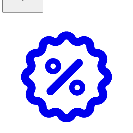
- Torka huden runt såret eller skrubbsåret mycket
noggrant.
- Sätt på plåstret utan att sträcka det och undvik veck.
- Plåstren får enbart användas en gång.
Förvaring
Förvaras svalt och torrt.
Innehåll
Polyacrylate, polypropylene.
Märkning
FSC Forest Steward Council Mix