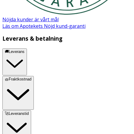
Nöjda kunder är vårt mål
Läs om Apotekets Nöjd kund-garanti
Leverans & betalning
🚚Leverans
🧺Fraktkostnad
🚀Leveranstid