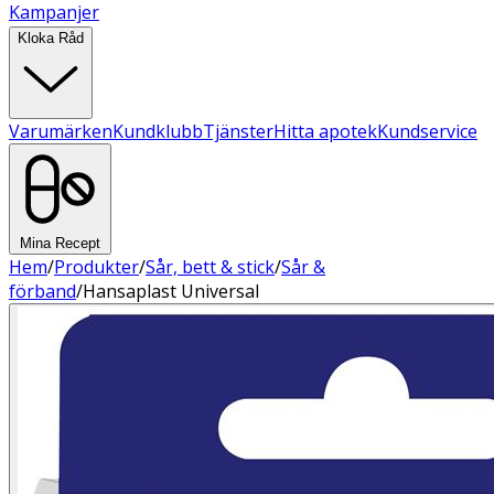
Kampanjer
Kloka Råd
Varumärken
Kundklubb
Tjänster
Hitta apotek
Kundservice
Mina Recept
Hem
/
Produkter
/
Sår, bett & stick
/
Sår &
förband
/
Hansaplast Universal