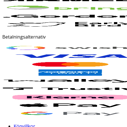
Betalningsalternativ
Köpvillkor