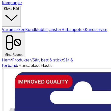
Kampanjer
Kloka Råd
Varumärken
Kundklubb
Tjänster
Hitta apotek
Kundservice
Mina Recept
Hem
/
Produkter
/
Sår, bett & stick
/
Sår &
förband
/
Hansaplast Elastic