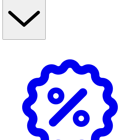
storlekar: 6 st (72 mm x 30 mm) och 14 st (72 mm x 22
mm).
Användning
- Rengör såret och torka försiktigt bort främmande
föremål som smuts eller grus.
- Torka huden runt såret eller skrubbsåret mycket
noggrant.
- Sätt på plåstret utan att sträcka det och undvik veck.
- Plåstren får enbart användas en gång.
Förvaring
Förvaras svalt och torrt.
Innehåll
Viscose, synthetic rubber, polypropylene