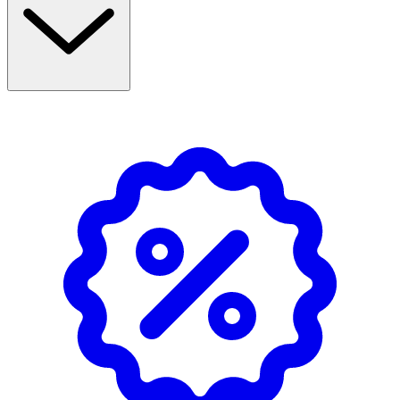
Användning
- Rengör såret och torka försiktigt.
- Applicera utan att sträcka ut plåstret.
- Förvaras svalt och torrt.
Material
Backing: polyurethane Adhesive: polyacrylate Wound pad:
viscose / polyethylene
Märkning: FSC Forest Steward Council Mix