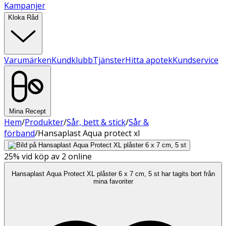
Kampanjer
Kloka Råd
Varumärken
Kundklubb
Tjänster
Hitta apotek
Kundservice
Mina Recept
Hem
/
Produkter
/
Sår, bett & stick
/
Sår &
förband
/
Hansaplast Aqua protect xl
25%
vid köp av 2 online
Hansaplast Aqua Protect XL plåster 6 x 7 cm, 5 st har tagits bort från
mina favoriter