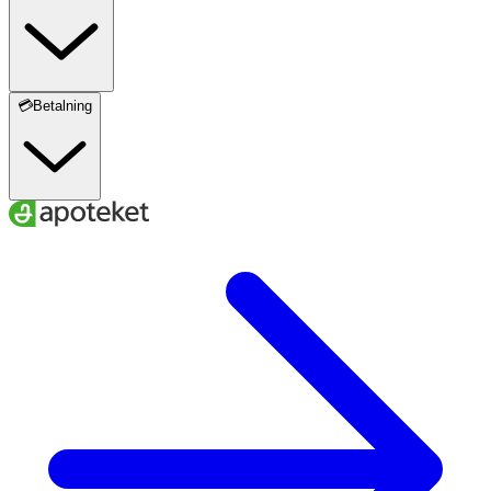
💳Betalning