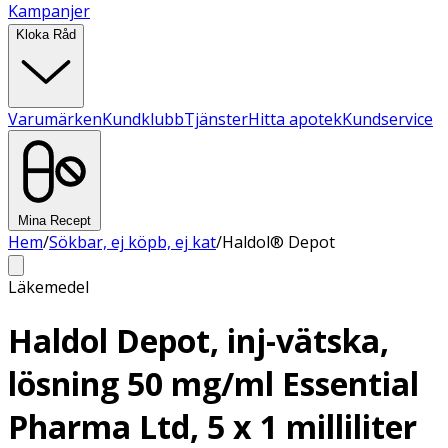
Kampanjer
Kloka Råd
Varumärken
Kundklubb
Tjänster
Hitta apotek
Kundservice
Mina Recept
Hem
/
Sökbar, ej köpb, ej kat
/
Haldol® Depot
Läkemedel
Haldol Depot, inj-vätska,
lösning 50 mg/ml Essential
Pharma Ltd, 5 x 1 milliliter