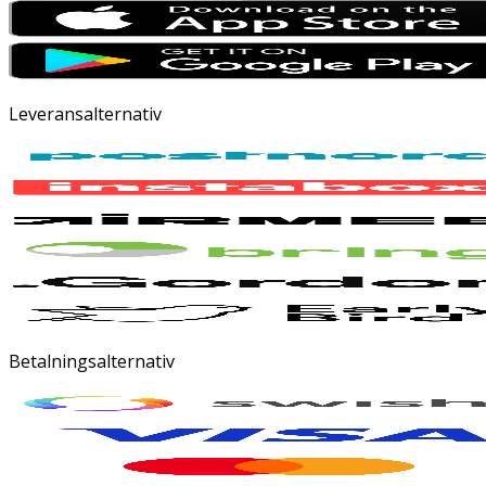
Leveransalternativ
Betalningsalternativ