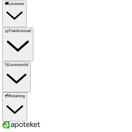
🚚Leverans
🧺Fraktkostnad
🚀Leveranstid
💳Betalning