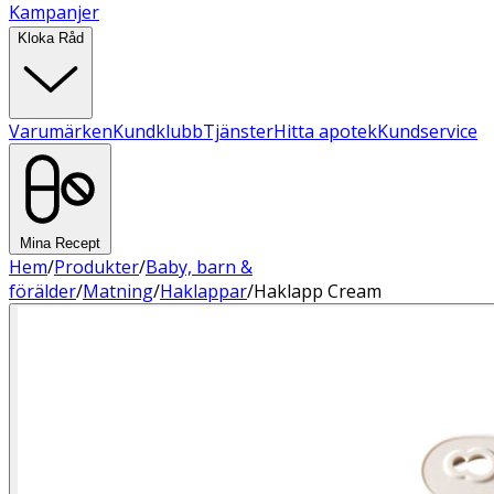
Kampanjer
Kloka Råd
Varumärken
Kundklubb
Tjänster
Hitta apotek
Kundservice
Mina Recept
Hem
/
Produkter
/
Baby, barn &
förälder
/
Matning
/
Haklappar
/
Haklapp Cream