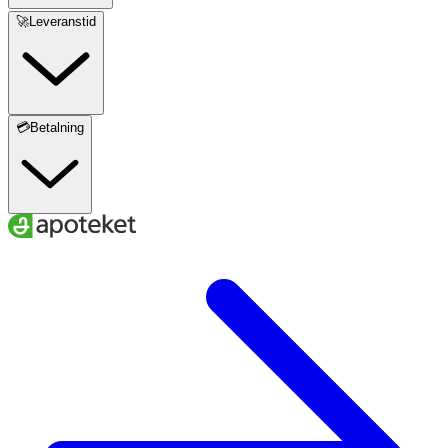
🚀Leveranstid
💳Betalning