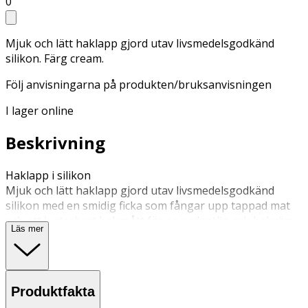
0
Mjuk och lätt haklapp gjord utav livsmedelsgodkänd
silikon. Färg cream.
Följ anvisningarna på produkten/bruksanvisningen
I lager online
Beskrivning
Haklapp i silikon
Mjuk och lätt haklapp gjord utav livsmedelsgodkänd
silikon med en smidig ficka som fångar upp tappad mat
och ett justerbart halsmått för en ordentlig och bekväm
Läs mer
passform. Haklappen kan rengöras i diskmaskin men går
oftast att få helt ren med endast varmt vatten. Vänligen
notera: om viss mat med mycket syra lämnas på detta
material under en längre period (exempelvis över natten)
Produktfakta
kan missfärgning i undantagsfall uppstå. Mått: L: 32cm, B: