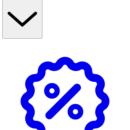
22cm
100% livsmedelsgodkänd silikon i LFGB-standard Fri från
plaster och giftiga material såsom BPA och ffalater Går
att använda i diskmaskin (tål temperaturer upp til
+220°C) Kan återvinnas till 100% vid utvalda ställen
(klassas som icke farligt avfall)
OK för gravida och ammande: Ja