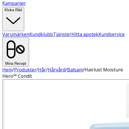
Kampanjer
Kloka Råd
Varumärken
Kundklubb
Tjänster
Hitta apotek
Kundservice
Mina Recept
Hem
/
Produkter
/
Hår
/
Hårvård
/
Balsam
/
Hairlust Moisture
Hero™ Condit