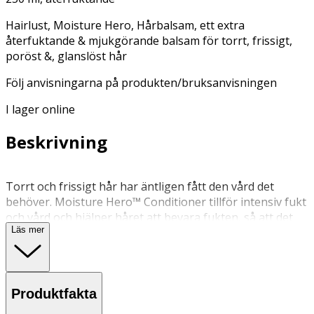
Hairlust, Moisture Hero, Hårbalsam, ett extra
återfuktande & mjukgörande balsam för torrt, frissigt,
poröst &, glanslöst hår
Följ anvisningarna på produkten/bruksanvisningen
I lager online
Beskrivning
Torrt och frissigt hår har äntligen fått den vård det
behöver. Moisture Hero™ Conditioner tillför intensiv fukt
och vård och hjälper håret att bevara fukten, så att det
Läs mer
framstår som mjukt, friskt och markant mindre frissigt.
Med växtbaserade, keratinliknande proteiner hjälper
detta balsam för torrt hår till att göra håret starkare och
smidigare hår med långvarig fukt. Vi har berikat detta
Produktfakta
återfuktande balsam för torrt hår med vårdande
ingredienser som ekologiskt granatäppleextrakt, aloe