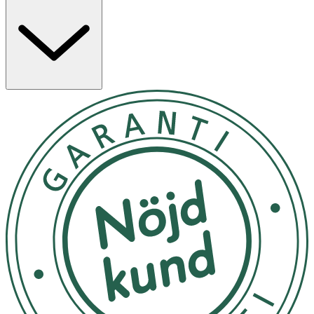
vera, jojobaolja och kakaosmör, som tillför håret intensiv
fukt och mjukhet. Aquaxyl™ hjälper till att återställa
fuktnivån i håret och säkerställer en långvarig
återfuktning, medan prebiotisk inulin bidrar till att
upprätthålla en god balans i hårbotten. Detta
återfuktande balsam för torrt hår är lämpligt för alla
hårtyper, men är särskilt idealiskt för mycket torrt, grovt
eller lockigt hår som behöver extra fukt och styrka.
Efter du har tvättat håret med schampo applicera balsam
i fuktigt hår. Låt balsam sitta i 1-2 minuter. Skölj väl.
Förvara på en sval plats, skyddad från direkt solljus. Håll
flaskan väl tillsluten när den inte används.
OK för gravida och ammande:
Ja
Ingredienser:
Aqua, Cetearyl Alcohol, Glycerin, PCA Glyceryl Oleate,