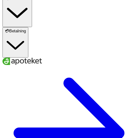
💳Betalning