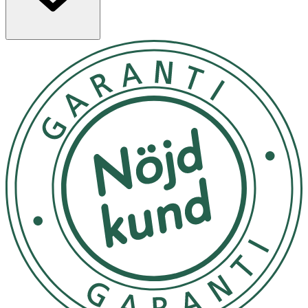
med hållbarhet. Den kompakta storleken och den lätta
formulan kräver mindre vatten, vilket gör den till ett både
praktiskt och effektivt alternativ till flytande balsam.
Dessutom är Hair Bars™ balsamkaka resevänlig,
eftersom den inte är flytande och därför enkelt kan tas
med Hair Bars™ Strengthening Conditioner Bar består
av en återfuktande men kraftfull bl
Efter schamponering sveper du bara din balsambar
direkt över ditt blöta hår, med fokus på hårets mittparti
och topparna. Låt balsamet verka i 1-2 minuter och skölj
sedan ur håret grundligt. Använd den gärna med en Hair
Bars™ Strengthening Shampoo Bar för bästa resultat.
För att se till att din balsamkaka håller dig länge bör den
förvaras på en torr plats när den inte används. Ett tvålfat
med fåror eller en särskild ask för schampokakor
fungerar bäst för att se till att den förblir fast och torr.
Förvara på en sval, torr plats, skyddad från direkt solljus.