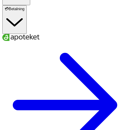
💳Betalning