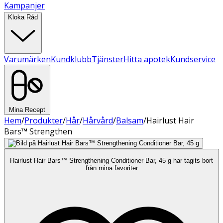
Kampanjer
Kloka Råd
Varumärken
Kundklubb
Tjänster
Hitta apotek
Kundservice
Mina Recept
Hem
/
Produkter
/
Hår
/
Hårvård
/
Balsam
/
Hairlust Hair
Bars™ Strengthen
Hairlust Hair Bars™ Strengthening Conditioner Bar, 45 g har tagits bort
från mina favoriter