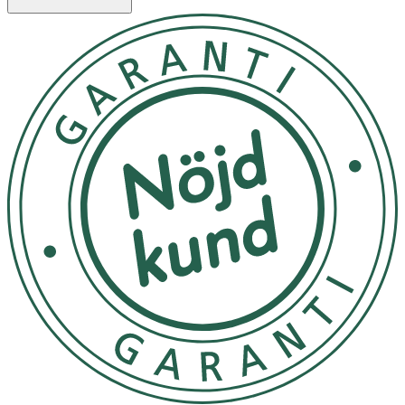
låt sedan verka i 5-10 minuter (eller längre för väldigt
skadat hår) medan inpackningen utför sin magi. Skölj
därefter håret noga och avsluta med Curl Crush™
Conditioner. Använd Curl Crush™ Hair Mask en gång i
veckan för bästa resultat.
Förvara på en sval plats, skyddad från direkt solljus. Håll
flaskan väl tillsluten när den inte används.
OK för gravida och ammande:
Ja
Ingredienser:
Aqua, Aloe Barbadensis Leaf Juice*, Cetearyl Alcohol,
Glycerin, Hydrogenated Ethylhexyl Olivate, Helianthus
Annuus Seed Oil*, Butyrospermum Parkii Butter*,
Distearoylethyl Dimonium Chloride, Hydrogenated Olive
Oil Unsaponifiables, Xylitylglucoside, Anhydroxylitol,
Sodium Benzoate, Polyglyceryl-6 Distearate, Citric Acid,
Hydrolyzed Vegetable Protein, Xylitol, Persea Gratissima