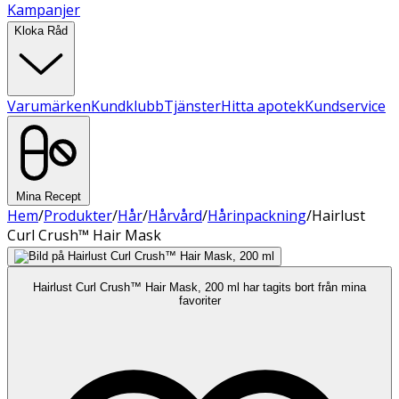
Kampanjer
Kloka Råd
Varumärken
Kundklubb
Tjänster
Hitta apotek
Kundservice
Mina Recept
Hem
/
Produkter
/
Hår
/
Hårvård
/
Hårinpackning
/
Hairlust
Curl Crush™ Hair Mask
Hairlust Curl Crush™ Hair Mask, 200 ml har tagits bort från mina
favoriter