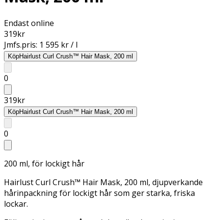
Endast online
319
kr
Jmfs.pris:
1 595 kr / l
Köp
Hairlust Curl Crush™ Hair Mask, 200 ml
0
319
kr
Köp
Hairlust Curl Crush™ Hair Mask, 200 ml
0
200 ml, för lockigt hår
Hairlust Curl Crush™ Hair Mask, 200 ml, djupverkande
hårinpackning för lockigt hår som ger starka, friska
lockar.